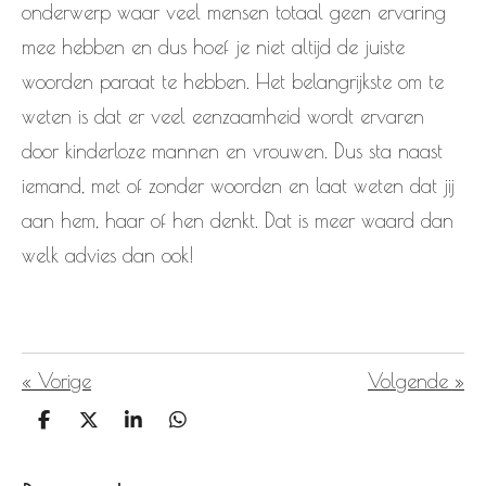
onderwerp waar veel mensen totaal geen ervaring
mee hebben en dus hoef je niet altijd de juiste
woorden paraat te hebben. Het belangrijkste om te
weten is dat er veel eenzaamheid wordt ervaren
door kinderloze mannen en vrouwen. Dus sta naast
iemand, met of zonder woorden en laat weten dat jij
aan hem, haar of hen denkt. Dat is meer waard dan
welk advies dan ook!
«
Vorige
Volgende
»
D
D
S
D
e
e
h
e
l
e
a
l