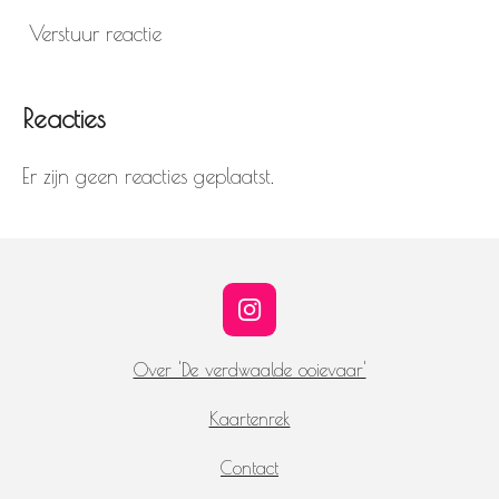
Verstuur reactie
Reacties
Er zijn geen reacties geplaatst.
I
n
s
Over 'De verdwaalde ooievaar'
t
a
Kaartenrek
g
r
Contact
a