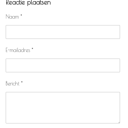
Reactie plaatsen
e
l
r
e
n
e
n
Naam *
E-mailadres *
Bericht *