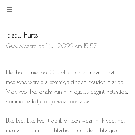
Ga
direct
naar
It still hurts
de
Gepubliceerd op 1 juli 2022 om 15:57
hoofdinhoud
Het houdt niet op. Ook al zit ik niet meer in het
medische wereldje, sommige dingen houden niet op.
Vlak voor het einde van mijn cyclus begint hetzelfde,
stomme riedeltje altijd weer opnieuw.
Elke keer. Elke keer trap ik er toch weer in. Ik voel het
moment dat mijn nuchterheid naar de achtergrond