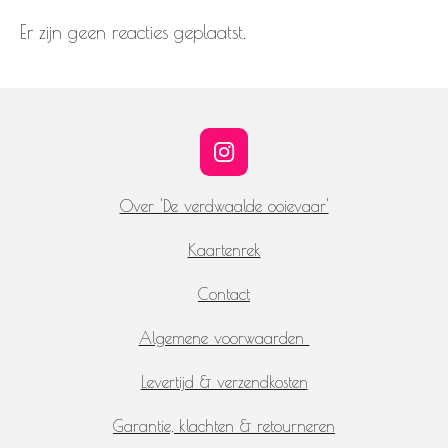
Er zijn geen reacties geplaatst.
I
n
s
Over 'De verdwaalde ooievaar'
t
a
Kaartenrek
g
r
Contact
a
m
Algemene voorwaarden
Levertijd & verzendkosten
Garantie, klachten & retourneren